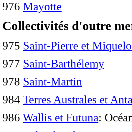
976
Mayotte
Collectivités d'outre me
975
Saint-Pierre et Miquel
977
Saint-Barthélemy
978
Saint-Martin
984
Terres Australes et Ant
986
Wallis et Futuna
: Océa