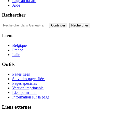
Page au hasard
Aide
Rechercher
Liens
Belgique
France
Italie
Outils
Pages liées
Suivi des pages liées
Pages spéciales
Version imprimable
Lien permanent
Information sur la page
Liens externes