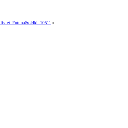
allis_et_Futuna&oldid=10511
»