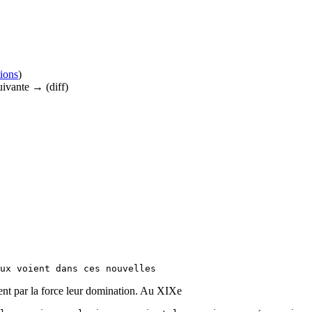
tions
)
suivante → (diff)
ent par la force leur domination. Au XIXe