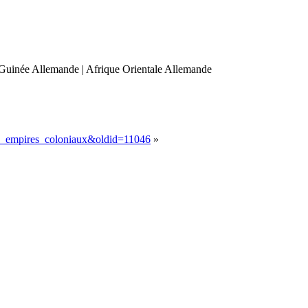
 Guinée Allemande | Afrique Orientale Allemande
es_empires_coloniaux&oldid=11046
»