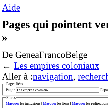
Aide
Pages qui pointent ve
»
De GeneaFrancoBelge
←
Les empires coloniaux
Aller à :
navigation
,
recherc
Pages liées
Page :
Espa
Filtres
Masquer
les inclusions |
Masquer
les liens |
Masquer
les redirection