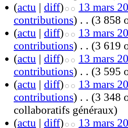
(
actu
|
diff
)
13 mars 20
contributions
)
‎
. .
(3 858 o
(
actu
|
diff
)
13 mars 20
contributions
)
‎
. .
(3 619 o
(
actu
|
diff
)
13 mars 20
contributions
)
‎
. .
(3 595 o
(
actu
|
diff
)
13 mars 20
contributions
)
‎
. .
(3 348 o
collaboratifs généraux
)
(
actu
|
diff
)
13 mars 20