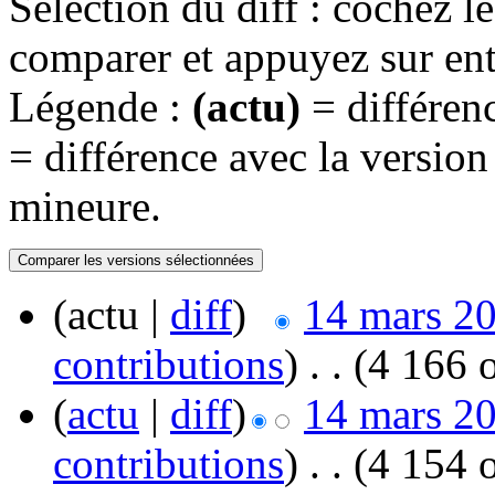
Sélection du diff : cochez l
comparer et appuyez sur ent
Légende :
(actu)
= différenc
= différence avec la versio
mineure.
(actu |
diff
)
14 mars 20
contributions
)
‎
. .
(4 166 o
(
actu
|
diff
)
14 mars 20
contributions
)
‎
. .
(4 154 o