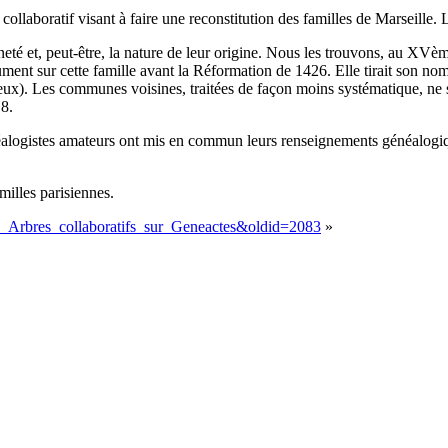
collaboratif visant à faire une reconstitution des familles de Marseille.
 et, peut-être, la nature de leur origine. Nous les trouvons, au XVème s
nt sur cette famille avant la Réformation de 1426. Elle tirait son nom 
). Les communes voisines, traitées de façon moins systématique, ne son
18.
alogistes amateurs ont mis en commun leurs renseignements généalogiqu
amilles parisiennes.
es_Arbres_collaboratifs_sur_Geneactes&oldid=2083
»