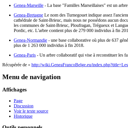
Genea-Marseille
- La base "Familles Marseillaises" est un arbre 
Genea-Bretagne
Le nom des Turnegouet indique assez l'ancienneté
cathédrale de Saint-Brieuc, mais nous ne possédons aucun docume
les communes de Saint-Brieuc, Ploufragan, Trégueux et Langueux
Pordic, etc. L'arbre contient plus de 279 000 individus à fin 20
Genea-Normandie
- une base collaborative où plus de 637 géné
plus de 1 263 000 individus à fin 2018.
Genea-Paris
- Un arbre collaboratif qui vise à reconstituer les f
Récupérée de «
http://wiki.GeneaFrancoBelge.eu/index.php?title=L
Menu de navigation
Affichages
Page
Discussion
Voir le texte source
Historique
Outils personnels