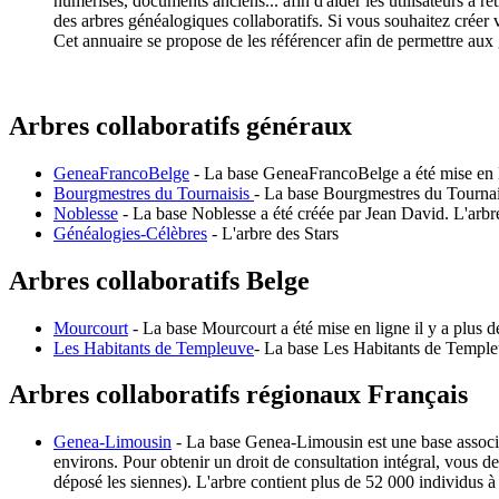
numérisés, documents anciens... afin d'aider les utilisateurs à ret
des arbres généalogiques collaboratifs. Si vous souhaitez créer
Cet annuaire se propose de les référencer afin de permettre aux 
Arbres collaboratifs généraux
GeneaFrancoBelge
- La base GeneaFrancoBelge a été mise en li
Bourgmestres du Tournaisis
- La base Bourgmestres du Tournaisi
Noblesse
- La base Noblesse a été créée par Jean David. L'arbre
Généalogies-Célèbres
- L'arbre des Stars
Arbres collaboratifs Belge
Mourcourt
- La base Mourcourt a été mise en ligne il y a plus d
Les Habitants de Templeuve
- La base Les Habitants de Templeu
Arbres collaboratifs régionaux Français
Genea-Limousin
- La base Genea-Limousin est une base associa
environs. Pour obtenir un droit de consultation intégral, vous d
déposé les siennes). L'arbre contient plus de 52 000 individus à