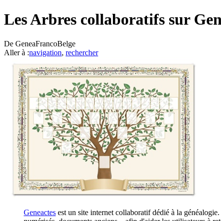
Les Arbres collaboratifs sur Ge
De GeneaFrancoBelge
Aller à :
navigation
,
rechercher
Geneactes
est un site internet collaboratif dédié à la généalogi