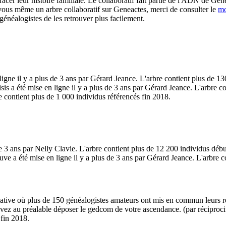
racer leur histoire familiale. Le collaboratif fait partie de l'ADN de Gene
 vous même un arbre collaboratif sur Geneactes, merci de consulter le
mo
généalogistes de les retrouver plus facilement.
gne il y a plus de 3 ans par Gérard Jeance. L'arbre contient plus de 1
s a été mise en ligne il y a plus de 3 ans par Gérard Jeance. L'arbre c
 contient plus de 1 000 individus référencés fin 2018.
e 3 ans par Nelly Clavie. L'arbre contient plus de 12 200 individus déb
ve a été mise en ligne il y a plus de 3 ans par Gérard Jeance. L'arbre 
tive où plus de 150 généalogistes amateurs ont mis en commun leurs re
evez au préalable déposer le gedcom de votre ascendance. (par réciprocit
 fin 2018.