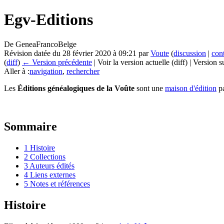
Egv-Editions
De GeneaFrancoBelge
Révision datée du 28 février 2020 à 09:21 par
Voute
(
discussion
|
con
(
diff
)
← Version précédente
| Voir la version actuelle (diff) | Version 
Aller à :
navigation
,
rechercher
Les
Éditions généalogiques de la Voûte
sont une
maison d'édition
pa
Sommaire
1
Histoire
2
Collections
3
Auteurs édités
4
Liens externes
5
Notes et références
Histoire