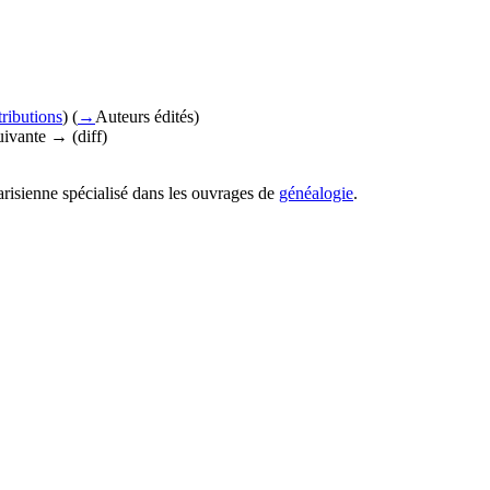
tributions
)
(
→
Auteurs édités
)
suivante → (diff)
risienne spécialisé dans les ouvrages de
généalogie
.