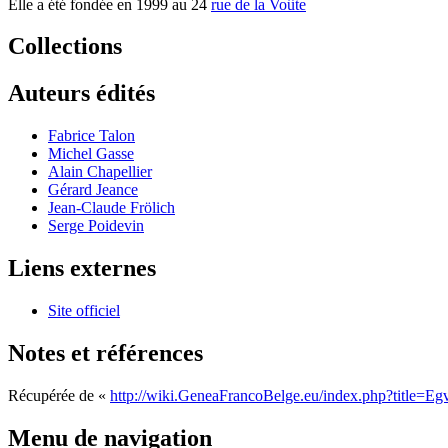
Elle a été fondée en 1999 au 24
rue de la Voûte
Collections
Auteurs édités
Fabrice Talon
Michel Gasse
Alain Chapellier
Gérard Jeance
Jean-Claude Frölich
Serge Poidevin
Liens externes
Site officiel
Notes et références
Récupérée de «
http://wiki.GeneaFrancoBelge.eu/index.php?title=E
Menu de navigation