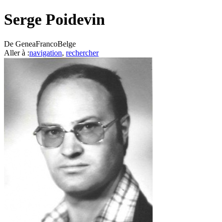
Serge Poidevin
De GeneaFrancoBelge
Aller à :
navigation
,
rechercher