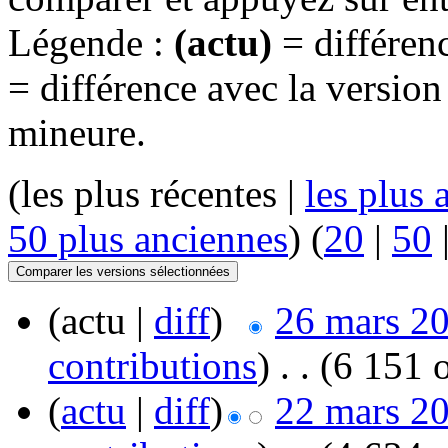
Légende :
(actu)
= différenc
= différence avec la versio
mineure.
(les plus récentes |
les plus 
50 plus anciennes
) (
20
|
50
(actu |
diff
)
26 mars 20
contributions
)
‎
. .
(6 151 o
(
actu
|
diff
)
22 mars 20