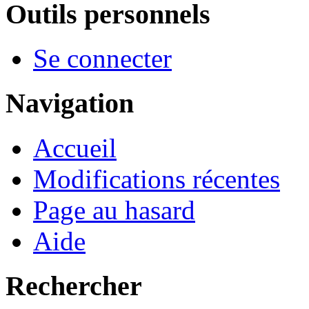
Outils personnels
Se connecter
Navigation
Accueil
Modifications récentes
Page au hasard
Aide
Rechercher