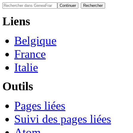
Liens
Belgique
France
Italie
Outils
Pages liées
Suivi des pages liées
Atom