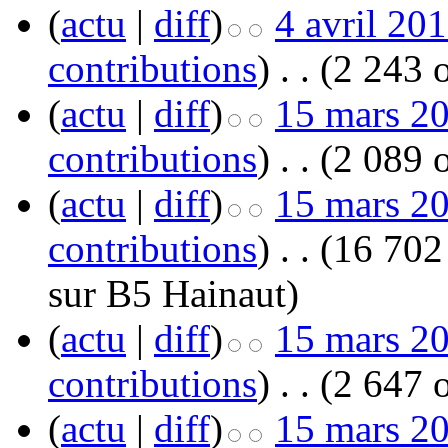
(
actu
|
diff
)
4 avril 20
contributions
)
‎
. .
(2 243 o
(
actu
|
diff
)
15 mars 20
contributions
)
‎
. .
(2 089 o
(
actu
|
diff
)
15 mars 20
contributions
)
‎
. .
(16 702 
sur B5 Hainaut
)
(
actu
|
diff
)
15 mars 20
contributions
)
‎
. .
(2 647 o
(
actu
|
diff
)
15 mars 20