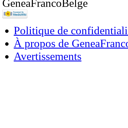
Politique de confidentiali
À propos de GeneaFranc
Avertissements