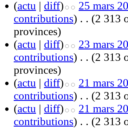
(
actu
|
diff
)
25 mars 20
contributions
)
‎
. .
(2 313 o
provinces
)
(
actu
|
diff
)
23 mars 20
contributions
)
‎
. .
(2 313 o
provinces
)
(
actu
|
diff
)
21 mars 20
contributions
)
‎
. .
(2 313 o
(
actu
|
diff
)
21 mars 20
contributions
)
‎
. .
(2 313 o