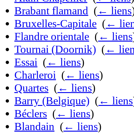
Brabant flamand
‎
(
← liens
Bruxelles-Capitale
‎
(
← lie
Flandre orientale
‎
(
← liens
Tournai (Doornik)
‎
(
← lie
Essai
‎
(
← liens
)
Charleroi
‎
(
← liens
)
Quartes
‎
(
← liens
)
Barry (Belgique)
‎
(
← liens
Béclers
‎
(
← liens
)
Blandain
‎
(
← liens
)