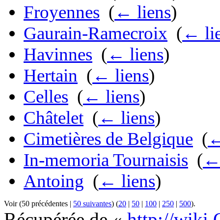
Froyennes
‎
(
← liens
)
Gaurain-Ramecroix
‎
(
← li
Havinnes
‎
(
← liens
)
Hertain
‎
(
← liens
)
Celles
‎
(
← liens
)
Châtelet
‎
(
← liens
)
Cimetières de Belgique
‎
(
←
In-memoria Tournaisis
‎
(
← 
Antoing
‎
(
← liens
)
Voir (50 précédentes |
50 suivantes
) (
20
|
50
|
100
|
250
|
500
).
Récupérée de «
http://wiki