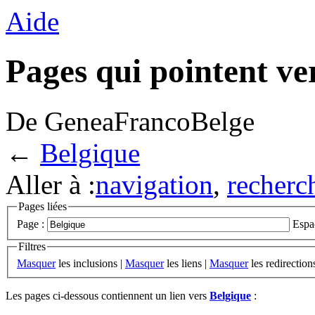
Aide
Pages qui pointent ve
De GeneaFrancoBelge
←
Belgique
Aller à :
navigation
,
recherc
Pages liées
Page :
Espa
Filtres
Masquer
les inclusions |
Masquer
les liens |
Masquer
les redirection
Les pages ci-dessous contiennent un lien vers
Belgique
: