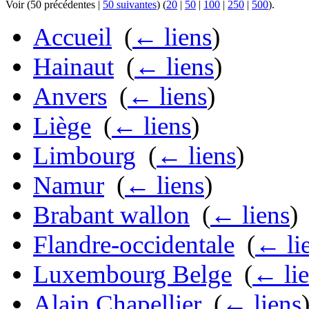
Voir (50 précédentes |
50 suivantes
) (
20
|
50
|
100
|
250
|
500
).
Accueil
‎
(
← liens
)
Hainaut
‎
(
← liens
)
Anvers
‎
(
← liens
)
Liège
‎
(
← liens
)
Limbourg
‎
(
← liens
)
Namur
‎
(
← liens
)
Brabant wallon
‎
(
← liens
)
Flandre-occidentale
‎
(
← li
Luxembourg Belge
‎
(
← li
Alain Chapellier
‎
(
← liens