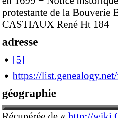
en 1699 + Notice historique
protestante de la Bouverie 
CASTIAUX René Ht 184
adresse
[5]
https://list.genealogy.net
géographie
Récupérée de «
http://wiki