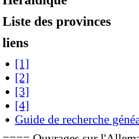
Liste des provinces
liens
[1]
[2]
[3]
[4]
Guide de recherche géné
==== Ouvrages sur l'Allem