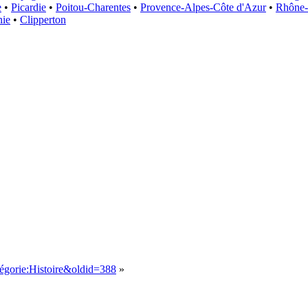
e
•
Picardie
•
Poitou-Charentes
•
Provence-Alpes-Côte d'Azur
•
Rhône-
nie
•
Clipperton
tégorie:Histoire&oldid=388
»