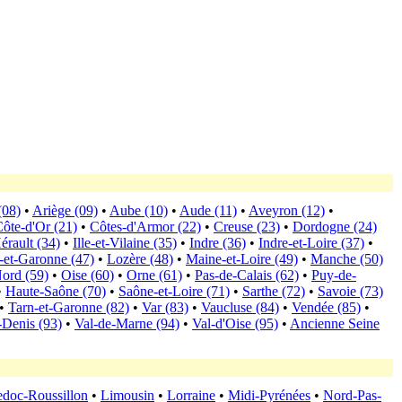
(08)
•
Ariège (09)
•
Aube (10)
•
Aude (11)
•
Aveyron (12)
•
ôte-d'Or (21)
•
Côtes-d'Armor (22)
•
Creuse (23)
•
Dordogne (24)
érault (34)
•
Ille-et-Vilaine (35)
•
Indre (36)
•
Indre-et-Loire (37)
•
-et-Garonne (47)
•
Lozère (48)
•
Maine-et-Loire (49)
•
Manche (50)
ord (59)
•
Oise (60)
•
Orne (61)
•
Pas-de-Calais (62)
•
Puy-de-
•
Haute-Saône (70)
•
Saône-et-Loire (71)
•
Sarthe (72)
•
Savoie (73)
•
Tarn-et-Garonne (82)
•
Var (83)
•
Vaucluse (84)
•
Vendée (85)
•
-Denis (93)
•
Val-de-Marne (94)
•
Val-d'Oise (95)
•
Ancienne Seine
doc-Roussillon
•
Limousin
•
Lorraine
•
Midi-Pyrénées
•
Nord-Pas-