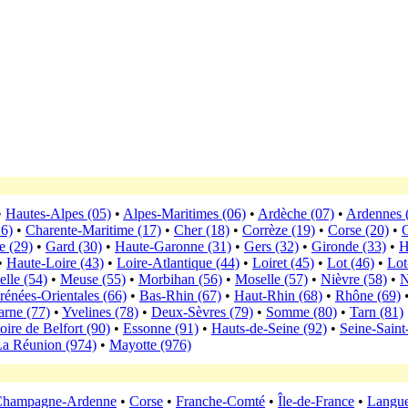
•
Hautes-Alpes (05)
•
Alpes-Maritimes (06)
•
Ardèche (07)
•
Ardennes 
16)
•
Charente-Maritime (17)
•
Cher (18)
•
Corrèze (19)
•
Corse (20)
•
C
e (29)
•
Gard (30)
•
Haute-Garonne (31)
•
Gers (32)
•
Gironde (33)
•
H
•
Haute-Loire (43)
•
Loire-Atlantique (44)
•
Loiret (45)
•
Lot (46)
•
Lot
lle (54)
•
Meuse (55)
•
Morbihan (56)
•
Moselle (57)
•
Nièvre (58)
•
N
rénées-Orientales (66)
•
Bas-Rhin (67)
•
Haut-Rhin (68)
•
Rhône (69)
arne (77)
•
Yvelines (78)
•
Deux-Sèvres (79)
•
Somme (80)
•
Tarn (81)
toire de Belfort (90)
•
Essonne (91)
•
Hauts-de-Seine (92)
•
Seine-Saint
La Réunion (974)
•
Mayotte (976)
hampagne-Ardenne
•
Corse
•
Franche-Comté
•
Île-de-France
•
Langue