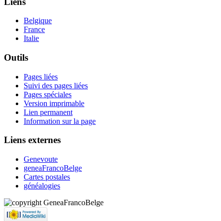
Liens
Belgique
France
Italie
Outils
Pages liées
Suivi des pages liées
Pages spéciales
Version imprimable
Lien permanent
Information sur la page
Liens externes
Genevoute
geneaFrancoBelge
Cartes postales
généalogies