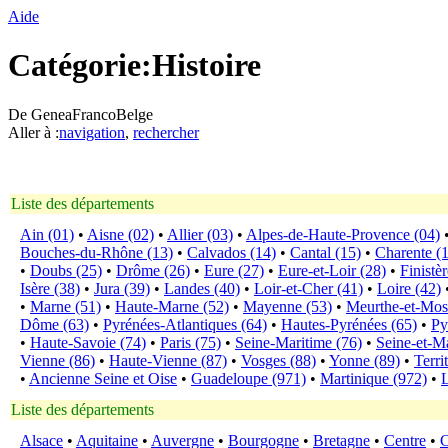
Aide
Catégorie:Histoire
De GeneaFrancoBelge
Aller à :
navigation
,
rechercher
Liste des départements
Ain (01)
•
Aisne (02)
•
Allier (03)
•
Alpes-de-Haute-Provence (04)
Bouches-du-Rhône (13)
•
Calvados (14)
•
Cantal (15)
•
Charente (
•
Doubs (25)
•
Drôme (26)
•
Eure (27)
•
Eure-et-Loir (28)
•
Finistèr
Isère (38)
•
Jura (39)
•
Landes (40)
•
Loir-et-Cher (41)
•
Loire (42)
•
Marne (51)
•
Haute-Marne (52)
•
Mayenne (53)
•
Meurthe-et-Mose
Dôme (63)
•
Pyrénées-Atlantiques (64)
•
Hautes-Pyrénées (65)
•
Py
•
Haute-Savoie (74)
•
Paris (75)
•
Seine-Maritime (76)
•
Seine-et-M
Vienne (86)
•
Haute-Vienne (87)
•
Vosges (88)
•
Yonne (89)
•
Terri
•
Ancienne Seine et Oise
•
Guadeloupe (971)
•
Martinique (972)
•
Liste des départements
Alsace
•
Aquitaine
•
Auvergne
•
Bourgogne
•
Bretagne
•
Centre
•
C