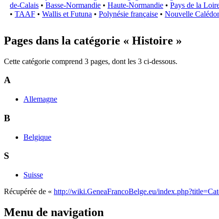
de-Calais
•
Basse-Normandie
•
Haute-Normandie
•
Pays de la Loir
•
TAAF
•
Wallis et Futuna
•
Polynésie française
•
Nouvelle Calédo
Pages dans la catégorie « Histoire »
Cette catégorie comprend 3 pages, dont les 3 ci-dessous.
A
Allemagne
B
Belgique
S
Suisse
Récupérée de «
http://wiki.GeneaFrancoBelge.eu/index.php?title=Ca
Menu de navigation