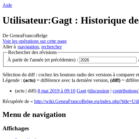
Aide
Utilisateur:Gagt : Historique de
De GeneaFrancoBelge
Voir les opérations sur cette page
Aller à :
navigation
,
rechercher
Rechercher des révisions
À partir de l'année (et précédentes) :
Sélection du diff : cochez les boutons radio des versions à comparer e
Légende :
(actu)
= différence avec la dernière version,
(diff)
= différe
(actu | diff)
8 mai 2019 à 09:10
‎
Gagt
(
discussion
|
contributions
Récupérée de «
http://wiki.GeneaFrancoBelge.eu/index.php?title=Util
Menu de navigation
Affichages