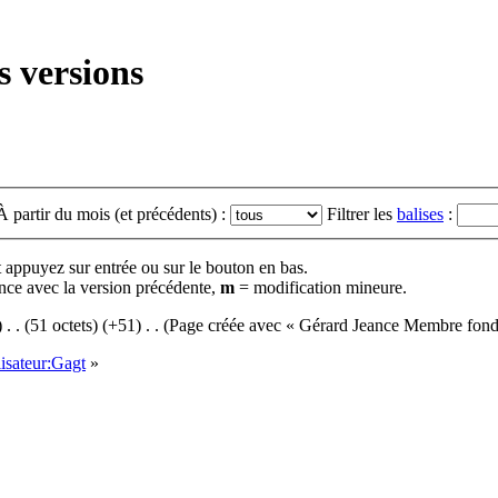
s versions
À partir du mois (et précédents) :
Filtrer les
balises
:
t appuyez sur entrée ou sur le bouton en bas.
nce avec la version précédente,
m
= modification mineure.
)
‎
. .
(51 octets)
(+51)
‎
. .
(Page créée avec « Gérard Jeance Membre fond
isateur:Gagt
»