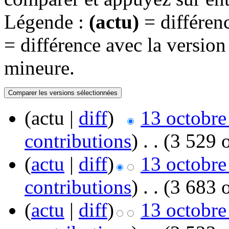
Légende :
(actu)
= différenc
= différence avec la versio
mineure.
(actu |
diff
)
13 octobre
contributions
)
‎
. .
(3 529 o
(
actu
|
diff
)
13 octobre
contributions
)
‎
. .
(3 683 o
(
actu
|
diff
)
13 octobre