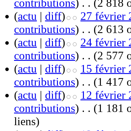
contributions
)
‎
. .
(2 818 o
(
actu
|
diff
)
27 février
contributions
)
‎
. .
(2 613 o
(
actu
|
diff
)
24 février
contributions
)
‎
. .
(2 577 o
(
actu
|
diff
)
15 février
contributions
)
‎
. .
(1 417 o
(
actu
|
diff
)
12 février
contributions
)
‎
. .
(1 181 o
liens
)