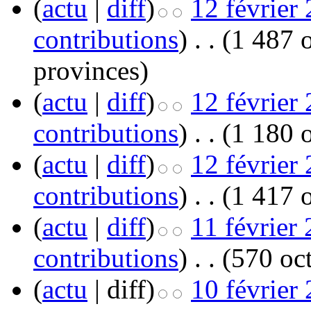
(
actu
|
diff
)
12 février
contributions
)
‎
. .
(1 487 o
provinces
)
(
actu
|
diff
)
12 février
contributions
)
‎
. .
(1 180 o
(
actu
|
diff
)
12 février
contributions
)
‎
. .
(1 417 o
(
actu
|
diff
)
11 février
contributions
)
‎
. .
(570 oct
(
actu
| diff)
10 février