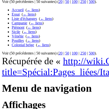
Voir (50 précédentes | 50 suivantes) (
20
|
50
|
100
|
250
|
500
).
Accueil
‎
(
← liens
)
Essai
‎
(
← liens
)
Liste d'échanges
‎
(
← liens
)
Campanie
‎
(
← liens
)
Piémont
‎
(
← liens
)
Sicile
‎
(
← liens
)
Vénétie
‎
(
← liens
)
Pouilles
‎
(
← liens
)
Colonial belge
‎
(
← liens
)
Voir (50 précédentes | 50 suivantes) (
20
|
50
|
100
|
250
|
500
).
Récupérée de «
http://wiki
title=Spécial:Pages_liées/Ita
Menu de navigation
Affichages