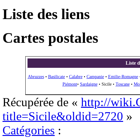
Liste des liens
Cartes postales
Liste d
Abruzzes
•
Basilicate
•
Calabre
•
Campanie
•
Emilie-Romagne
Piémont
•
Sardaigne
•
Sicile
•
Toscane
•
Mol
Récupérée de «
http://wiki
title=Sicile&oldid=2720
»
Catégories
: