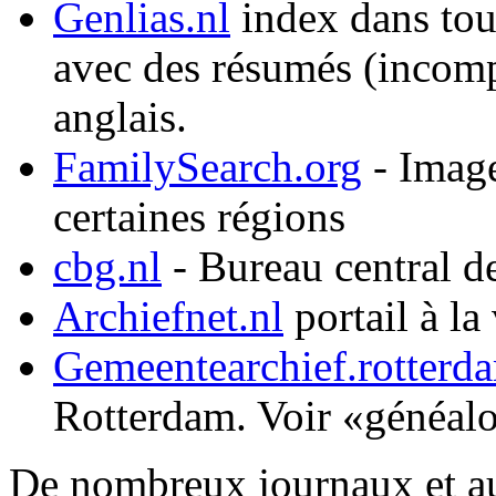
Genlias.nl
index dans tout 
avec des résumés (incomp
anglais.
FamilySearch.org
- Image
certaines régions
cbg.nl
- Bureau central d
Archiefnet.nl
portail à la 
Gemeentearchief.rotterd
Rotterdam. Voir «généal
De nombreux journaux et au