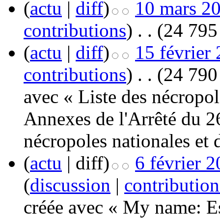
(
actu
|
diff
)
10 mars 20
contributions
)
‎
. .
(24 795 
(
actu
|
diff
)
15 février
contributions
)
‎
. .
(24 790 
avec « Liste des nécropole
Annexes de l'Arrêté du 26
nécropoles nationales et de
(
actu
| diff)
6 février 
(
discussion
|
contribution
créée avec « My name: E