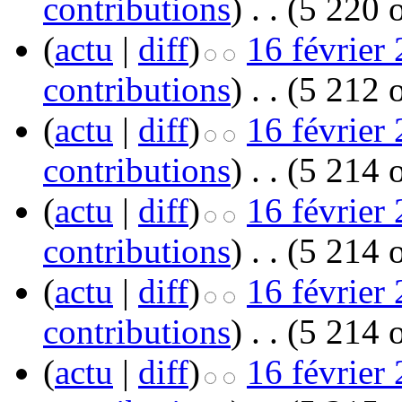
contributions
)
‎
. .
(5 220 o
(
actu
|
diff
)
16 février
contributions
)
‎
. .
(5 212 o
(
actu
|
diff
)
16 février
contributions
)
‎
. .
(5 214 o
(
actu
|
diff
)
16 février
contributions
)
‎
. .
(5 214 o
(
actu
|
diff
)
16 février
contributions
)
‎
. .
(5 214 o
(
actu
|
diff
)
16 février