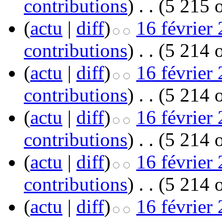
contributions
)
‎
. .
(5 215 o
(
actu
|
diff
)
16 février
contributions
)
‎
. .
(5 214 o
(
actu
|
diff
)
16 février
contributions
)
‎
. .
(5 214 o
(
actu
|
diff
)
16 février
contributions
)
‎
. .
(5 214 o
(
actu
|
diff
)
16 février
contributions
)
‎
. .
(5 214 o
(
actu
|
diff
)
16 février