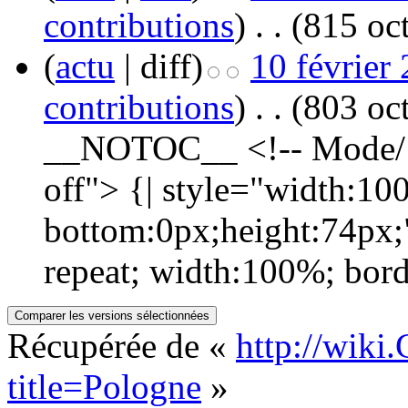
contributions
)
‎
. .
(815 oct
(
actu
| diff)
10 février
contributions
)
‎
. .
(803 oct
__NOTOC__ <!-- Mode/ n
off"> {| style="width:10
bottom:0px;height:74px;"
repeat; width:100%; borde
Récupérée de «
http://wiki
title=Pologne
»