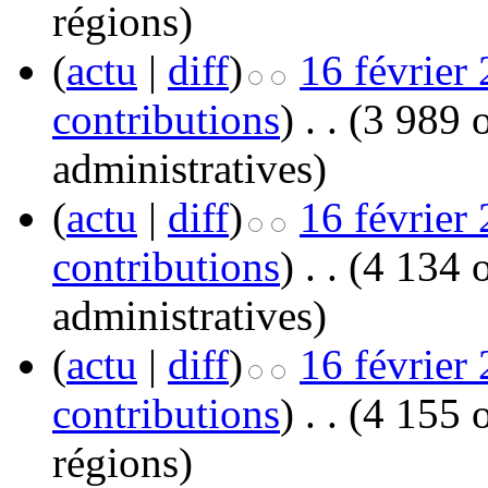
régions
)
(
actu
|
diff
)
16 février
contributions
)
‎
. .
(3 989 o
administratives
)
(
actu
|
diff
)
16 février
contributions
)
‎
. .
(4 134 o
administratives
)
(
actu
|
diff
)
16 février
contributions
)
‎
. .
(4 155 o
régions
)