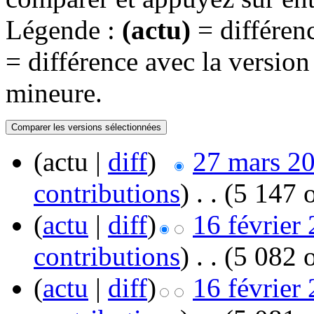
Légende :
(actu)
= différenc
= différence avec la versio
mineure.
(actu |
diff
)
27 mars 20
contributions
)
‎
. .
(5 147 o
(
actu
|
diff
)
16 février
contributions
)
‎
. .
(5 082 o
(
actu
|
diff
)
16 février