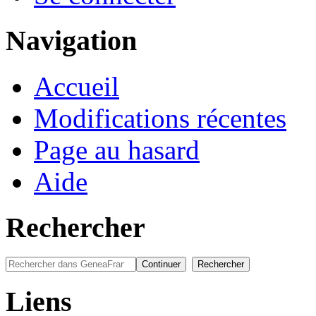
Navigation
Accueil
Modifications récentes
Page au hasard
Aide
Rechercher
Liens