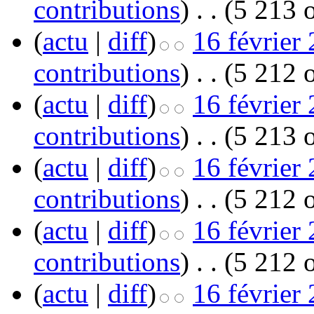
contributions
)
‎
. .
(5 213 o
(
actu
|
diff
)
16 février
contributions
)
‎
. .
(5 212 o
(
actu
|
diff
)
16 février
contributions
)
‎
. .
(5 213 o
(
actu
|
diff
)
16 février
contributions
)
‎
. .
(5 212 o
(
actu
|
diff
)
16 février
contributions
)
‎
. .
(5 212 o
(
actu
|
diff
)
16 février