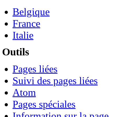
Belgique
France
Italie
Outils
Pages liées
Suivi des pages liées
Atom
Pages spéciales
Information sur la page