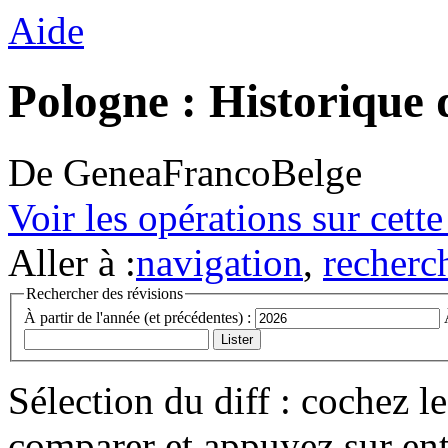
Aide
Pologne : Historique 
De GeneaFrancoBelge
Voir les opérations sur cett
Aller à :
navigation
,
recherc
Rechercher des révisions
À partir de l'année (et précédentes) :
Sélection du diff : cochez l
comparer et appuyez sur ent