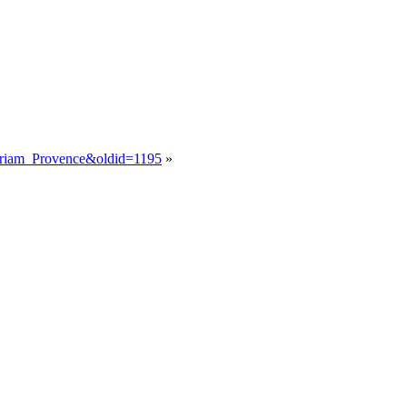
Myriam_Provence&oldid=1195
»