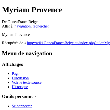
Myriam Provence
De GeneaFrancoBelge
Aller à :
navigation
,
rechercher
Myriam Provence
Récupérée de «
http://wiki.GeneaFrancoBelge.eu/index.php?title=
Menu de navigation
Affichages
Page
Discussion
Voir le texte source
Historique
Outils personnels
Se connecter