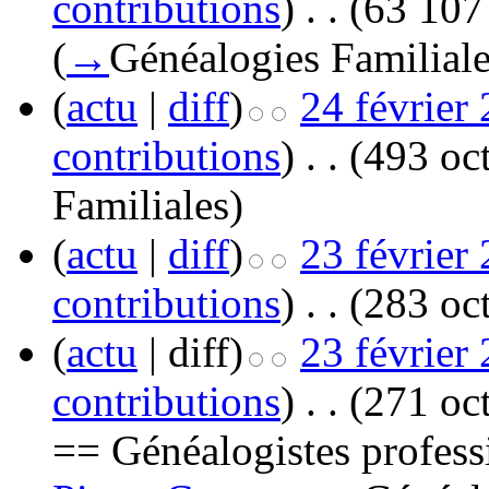
contributions
)
‎
. .
(63 107 
(
→
Généalogies Familial
(
actu
|
diff
)
24 février
contributions
)
‎
. .
(493 oct
Familiales
)
(
actu
|
diff
)
23 février
contributions
)
‎
. .
(283 oct
(
actu
| diff)
23 février
contributions
)
‎
. .
(271 oct
== Généalogistes profes