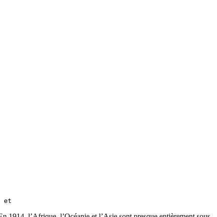
 En 1914, l’Afrique, l’Océanie et l’Asie sont presque entièrement sous