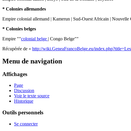
* Colonies allemandes
Empire colonial allemand | Kamerun | Sud-Ouest Africain | Nouvelle
* Colonies belges
Empire ""
colonial belge
| Congo Belge""
Récupérée de «
http://wiki.GeneaFrancoBelge.eu/index.php?title=L
Menu de navigation
Affichages
Page
Discussion
Voir le texte source
Historique
Outils personnels
Se connecter