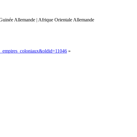
 Guinée Allemande | Afrique Orientale Allemande
es_empires_coloniaux&oldid=11046
»