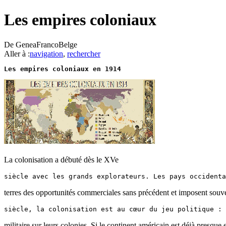
Les empires coloniaux
De GeneaFrancoBelge
Aller à :
navigation
,
rechercher
Les empires coloniaux en 1914
La colonisation a débuté dès le XVe
terres des opportunités commerciales sans précédent et imposent souv
militaire sur leurs colonies. Si le continent américain est déjà presq