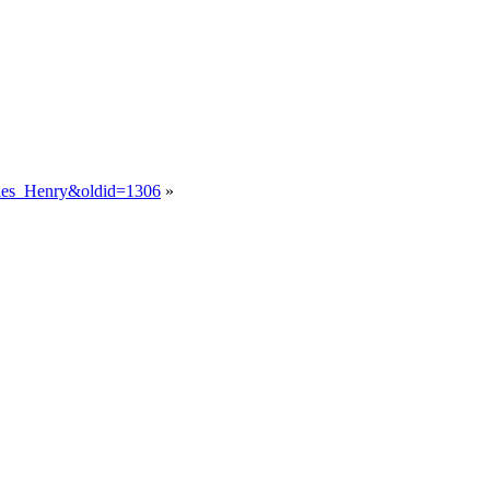
illes_Henry&oldid=1306
»