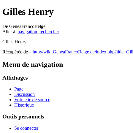
Gilles Henry
De GeneaFrancoBelge
Aller à :
navigation
,
rechercher
Gilles Henry
Récupérée de «
http://wiki.GeneaFrancoBelge.eu/index.php?title=G
Menu de navigation
Affichages
Page
Discussion
Voir le texte source
Historique
Outils personnels
Se connecter