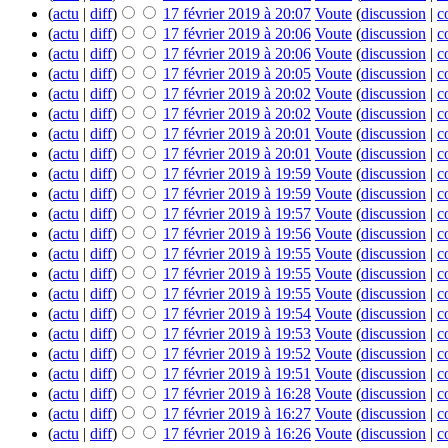
(
actu
|
diff
)
17 février 2019 à 20:07
‎
Voute
(
discussion
|
c
(
actu
|
diff
)
17 février 2019 à 20:06
‎
Voute
(
discussion
|
c
(
actu
|
diff
)
17 février 2019 à 20:06
‎
Voute
(
discussion
|
c
(
actu
|
diff
)
17 février 2019 à 20:05
‎
Voute
(
discussion
|
c
(
actu
|
diff
)
17 février 2019 à 20:02
‎
Voute
(
discussion
|
c
(
actu
|
diff
)
17 février 2019 à 20:02
‎
Voute
(
discussion
|
c
(
actu
|
diff
)
17 février 2019 à 20:01
‎
Voute
(
discussion
|
c
(
actu
|
diff
)
17 février 2019 à 20:01
‎
Voute
(
discussion
|
c
(
actu
|
diff
)
17 février 2019 à 19:59
‎
Voute
(
discussion
|
c
(
actu
|
diff
)
17 février 2019 à 19:59
‎
Voute
(
discussion
|
c
(
actu
|
diff
)
17 février 2019 à 19:57
‎
Voute
(
discussion
|
c
(
actu
|
diff
)
17 février 2019 à 19:56
‎
Voute
(
discussion
|
c
(
actu
|
diff
)
17 février 2019 à 19:55
‎
Voute
(
discussion
|
c
(
actu
|
diff
)
17 février 2019 à 19:55
‎
Voute
(
discussion
|
c
(
actu
|
diff
)
17 février 2019 à 19:55
‎
Voute
(
discussion
|
c
(
actu
|
diff
)
17 février 2019 à 19:54
‎
Voute
(
discussion
|
c
(
actu
|
diff
)
17 février 2019 à 19:53
‎
Voute
(
discussion
|
c
(
actu
|
diff
)
17 février 2019 à 19:52
‎
Voute
(
discussion
|
c
(
actu
|
diff
)
17 février 2019 à 19:51
‎
Voute
(
discussion
|
c
(
actu
|
diff
)
17 février 2019 à 16:28
‎
Voute
(
discussion
|
c
(
actu
|
diff
)
17 février 2019 à 16:27
‎
Voute
(
discussion
|
c
(
actu
|
diff
)
17 février 2019 à 16:26
‎
Voute
(
discussion
|
c