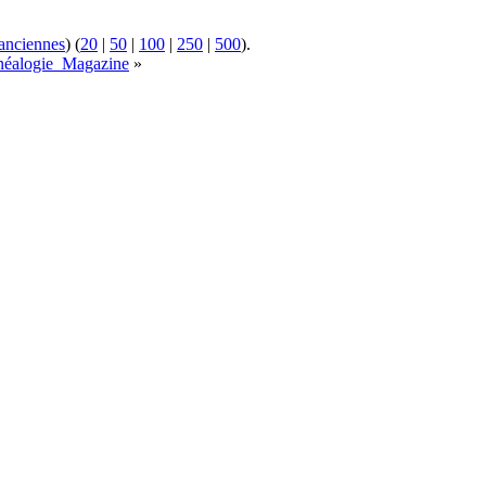
 anciennes
) (
20
|
50
|
100
|
250
|
500
).
énéalogie_Magazine
»