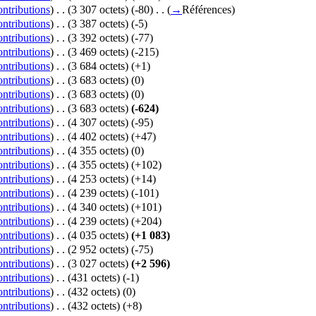
ontributions
)
‎
. .
(3 307 octets)
(-80)
‎
. .
(
→
Références
)
ontributions
)
‎
. .
(3 387 octets)
(-5)
ontributions
)
‎
. .
(3 392 octets)
(-77)
ontributions
)
‎
. .
(3 469 octets)
(-215)
ontributions
)
‎
. .
(3 684 octets)
(+1)
ontributions
)
‎
. .
(3 683 octets)
(0)
ontributions
)
‎
. .
(3 683 octets)
(0)
ontributions
)
‎
. .
(3 683 octets)
(-624)
ontributions
)
‎
. .
(4 307 octets)
(-95)
ontributions
)
‎
. .
(4 402 octets)
(+47)
ontributions
)
‎
. .
(4 355 octets)
(0)
ontributions
)
‎
. .
(4 355 octets)
(+102)
ontributions
)
‎
. .
(4 253 octets)
(+14)
ontributions
)
‎
. .
(4 239 octets)
(-101)
ontributions
)
‎
. .
(4 340 octets)
(+101)
ontributions
)
‎
. .
(4 239 octets)
(+204)
ontributions
)
‎
. .
(4 035 octets)
(+1 083)
ontributions
)
‎
. .
(2 952 octets)
(-75)
ontributions
)
‎
. .
(3 027 octets)
(+2 596)
ontributions
)
‎
. .
(431 octets)
(-1)
ontributions
)
‎
. .
(432 octets)
(0)
ontributions
)
‎
. .
(432 octets)
(+8)