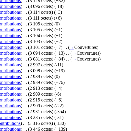
ontributions
)
‎
. .
(3 128 octets)
(+32)
ontributions
)
‎
. .
(3 096 octets)
(-18)
ontributions
)
‎
. .
(3 114 octets)
(+3)
ontributions
)
‎
. .
(3 111 octets)
(+6)
ontributions
)
‎
. .
(3 105 octets)
(0)
ontributions
)
‎
. .
(3 105 octets)
(+1)
ontributions
)
‎
. .
(3 104 octets)
(+1)
ontributions
)
‎
. .
(3 103 octets)
(+2)
ontributions
)
‎
. .
(3 101 octets)
(+7)
‎
. .
(
→
Couvertures
)
ontributions
)
‎
. .
(3 094 octets)
(+13)
‎
. .
(
→
Couvertures
)
ontributions
)
‎
. .
(3 081 octets)
(+84)
‎
. .
(
→
Couvertures
)
ontributions
)
‎
. .
(2 997 octets)
(-11)
ontributions
)
‎
. .
(3 008 octets)
(+19)
ontributions
)
‎
. .
(2 989 octets)
(0)
ontributions
)
‎
. .
(2 989 octets)
(+76)
ontributions
)
‎
. .
(2 913 octets)
(+4)
ontributions
)
‎
. .
(2 909 octets)
(-6)
ontributions
)
‎
. .
(2 915 octets)
(+6)
ontributions
)
‎
. .
(2 909 octets)
(-22)
ontributions
)
‎
. .
(2 931 octets)
(-354)
ontributions
)
‎
. .
(3 285 octets)
(-31)
ontributions
)
‎
. .
(3 316 octets)
(-130)
ontributions
)
‎
. .
(3 446 octets)
(+139)