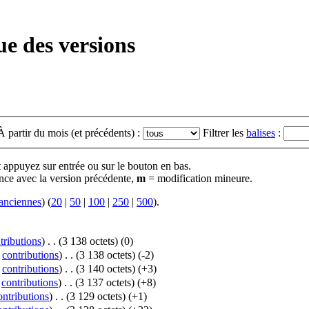
e des versions
À partir du mois (et précédents) :
Filtrer les
balises
:
t appuyez sur entrée ou sur le bouton en bas.
nce avec la version précédente,
m
= modification mineure.
 anciennes
) (
20
|
50
|
100
|
250
|
500
).
tributions
)
‎
. .
(3 138 octets)
(0)
|
contributions
)
‎
. .
(3 138 octets)
(-2)
|
contributions
)
‎
. .
(3 140 octets)
(+3)
|
contributions
)
‎
. .
(3 137 octets)
(+8)
ontributions
)
‎
. .
(3 129 octets)
(+1)