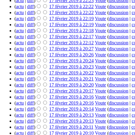
(
actu
|
diff
)
17 février 2019 à 22:23
‎
Voute
(
discussion
|
c
(
actu
|
diff
)
17 février 2019 à 22:22
‎
Voute
(
discussion
|
c
(
actu
|
diff
)
17 février 2019 à 22:22
‎
Voute
(
discussion
|
c
(
actu
|
diff
)
17 février 2019 à 22:19
‎
Voute
(
discussion
|
c
(
actu
|
diff
)
17 février 2019 à 22:19
‎
Voute
(
discussion
|
c
(
actu
|
diff
)
17 février 2019 à 22:18
‎
Voute
(
discussion
|
c
(
actu
|
diff
)
17 février 2019 à 22:17
‎
Voute
(
discussion
|
c
(
actu
|
diff
)
17 février 2019 à 22:12
‎
Voute
(
discussion
|
c
(
actu
|
diff
)
17 février 2019 à 20:27
‎
Voute
(
discussion
|
c
(
actu
|
diff
)
17 février 2019 à 20:26
‎
Voute
(
discussion
|
c
(
actu
|
diff
)
17 février 2019 à 20:24
‎
Voute
(
discussion
|
c
(
actu
|
diff
)
17 février 2019 à 20:23
‎
Voute
(
discussion
|
c
(
actu
|
diff
)
17 février 2019 à 20:22
‎
Voute
(
discussion
|
c
(
actu
|
diff
)
17 février 2019 à 20:21
‎
Voute
(
discussion
|
c
(
actu
|
diff
)
17 février 2019 à 20:20
‎
Voute
(
discussion
|
c
(
actu
|
diff
)
17 février 2019 à 20:17
‎
Voute
(
discussion
|
c
(
actu
|
diff
)
17 février 2019 à 20:16
‎
Voute
(
discussion
|
c
(
actu
|
diff
)
17 février 2019 à 20:16
‎
Voute
(
discussion
|
c
(
actu
|
diff
)
17 février 2019 à 20:14
‎
Voute
(
discussion
|
c
(
actu
|
diff
)
17 février 2019 à 20:13
‎
Voute
(
discussion
|
c
(
actu
|
diff
)
17 février 2019 à 20:13
‎
Voute
(
discussion
|
c
(
actu
|
diff
)
17 février 2019 à 20:11
‎
Voute
(
discussion
|
c
(
actu
|
diff
)
17 février 2019 à 20:10
‎
Voute
(
discussion
|
c