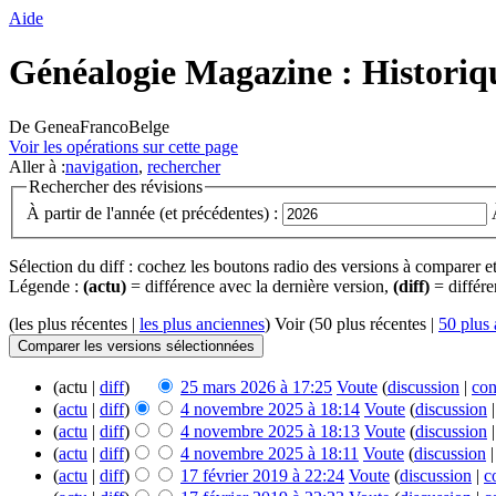
Aide
Généalogie Magazine : Historiqu
De GeneaFrancoBelge
Voir les opérations sur cette page
Aller à :
navigation
,
rechercher
Rechercher des révisions
À partir de l'année (et précédentes) :
Sélection du diff : cochez les boutons radio des versions à comparer e
Légende :
(actu)
= différence avec la dernière version,
(diff)
= différe
(les plus récentes |
les plus anciennes
) Voir (50 plus récentes |
50 plus
(actu |
diff
)
25 mars 2026 à 17:25
‎
Voute
(
discussion
|
con
(
actu
|
diff
)
4 novembre 2025 à 18:14
‎
Voute
(
discussion
(
actu
|
diff
)
4 novembre 2025 à 18:13
‎
Voute
(
discussion
(
actu
|
diff
)
4 novembre 2025 à 18:11
‎
Voute
(
discussion
(
actu
|
diff
)
17 février 2019 à 22:24
‎
Voute
(
discussion
|
c