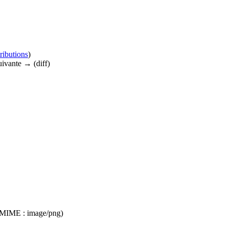
ributions
)
suivante → (diff)
pe MIME :
image/png
)