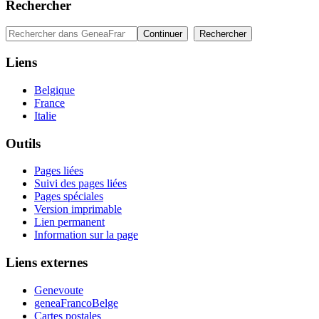
Rechercher
Liens
Belgique
France
Italie
Outils
Pages liées
Suivi des pages liées
Pages spéciales
Version imprimable
Lien permanent
Information sur la page
Liens externes
Genevoute
geneaFrancoBelge
Cartes postales