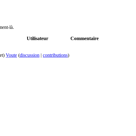
ment-là.
Utilisateur
Commentaire
et)
Voute
(
discussion
|
contributions
)