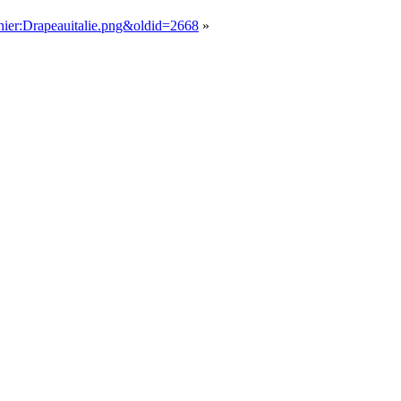
chier:Drapeauitalie.png&oldid=2668
»