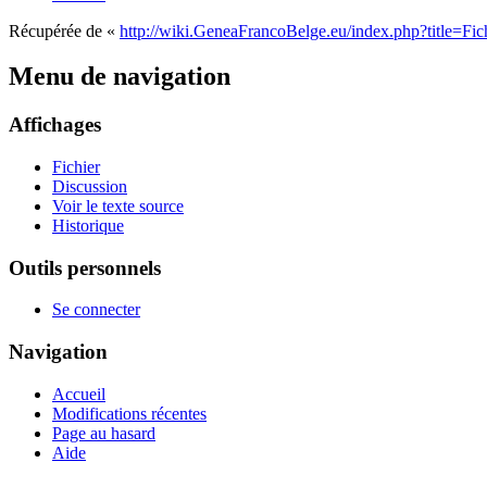
Récupérée de «
http://wiki.GeneaFrancoBelge.eu/index.php?title=Fi
Menu de navigation
Affichages
Fichier
Discussion
Voir le texte source
Historique
Outils personnels
Se connecter
Navigation
Accueil
Modifications récentes
Page au hasard
Aide