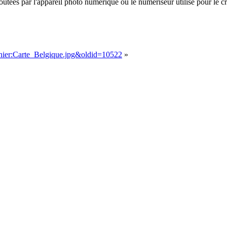
ées par l'appareil photo numérique ou le numériseur utilisé pour le créer
chier:Carte_Belgique.jpg&oldid=10522
»