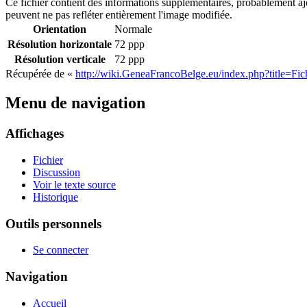
Ce fichier contient des informations supplémentaires, probablement ajout
peuvent ne pas refléter entièrement l'image modifiée.
Orientation
Normale
Résolution horizontale
72 ppp
Résolution verticale
72 ppp
Récupérée de «
http://wiki.GeneaFrancoBelge.eu/index.php?title=Fi
Menu de navigation
Affichages
Fichier
Discussion
Voir le texte source
Historique
Outils personnels
Se connecter
Navigation
Accueil