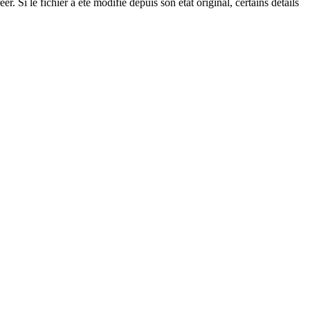
. Si le fichier a été modifié depuis son état original, certains détails