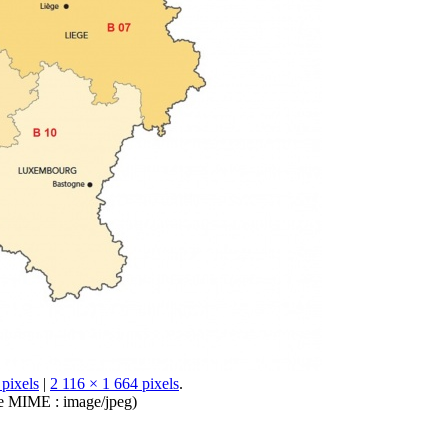
pixels
|
2 116 × 1 664 pixels
.
type MIME :
image/jpeg
)