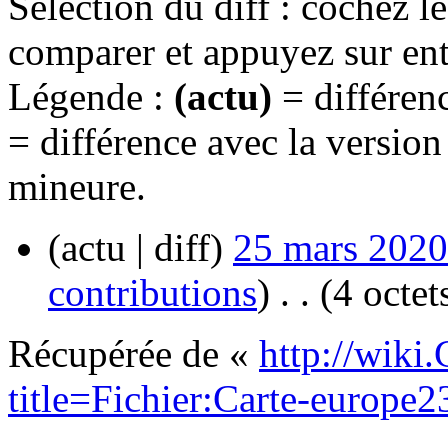
Sélection du diff : cochez l
comparer et appuyez sur ent
Légende :
(actu)
= différenc
= différence avec la versio
mineure.
(actu | diff)
25 mars 2020
contributions
)
‎
. .
(4 octet
Récupérée de «
http://wiki
title=Fichier:Carte-europe2