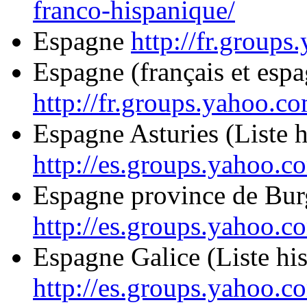
franco-hispanique/
Espagne
http://fr.group
Espagne (français et espa
http://fr.groups.yahoo.
Espagne Asturies (Liste 
http://es.groups.yahoo.c
Espagne province de Bur
http://es.groups.yahoo.c
Espagne Galice (Liste h
http://es.groups.yahoo.c