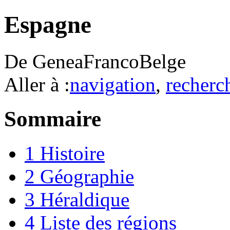
Espagne
De GeneaFrancoBelge
Aller à :
navigation
,
recherc
Sommaire
1
Histoire
2
Géographie
3
Héraldique
4
Liste des régions