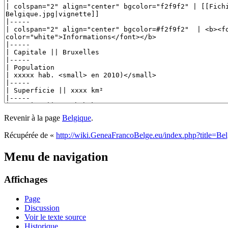
Revenir à la page
Belgique
.
Récupérée de «
http://wiki.GeneaFrancoBelge.eu/index.php?title=Be
Menu de navigation
Affichages
Page
Discussion
Voir le texte source
Historique