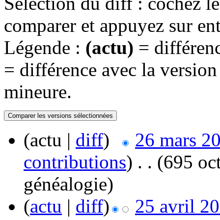
Sélection du diff : cochez l
comparer et appuyez sur ent
Légende :
(actu)
= différenc
= différence avec la versio
mineure.
(actu |
diff
)
26 mars 20
contributions
)
‎
. .
(695 oct
généalogie
)
(
actu
|
diff
)
25 avril 2