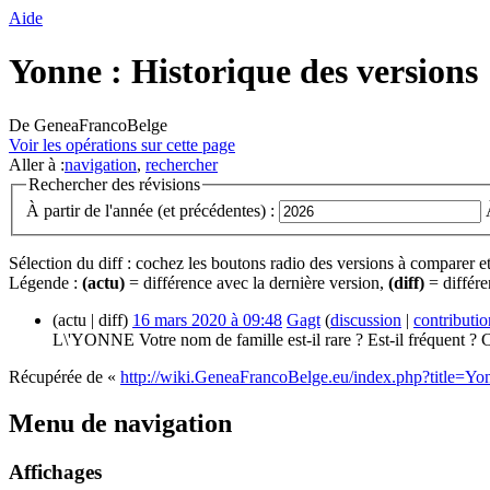
Aide
Yonne : Historique des versions
De GeneaFrancoBelge
Voir les opérations sur cette page
Aller à :
navigation
,
rechercher
Rechercher des révisions
À partir de l'année (et précédentes) :
Sélection du diff : cochez les boutons radio des versions à comparer e
Légende :
(actu)
= différence avec la dernière version,
(diff)
= différe
(actu | diff)
16 mars 2020 à 09:48
‎
Gagt
(
discussion
|
contributio
L\'YONNE Votre nom de famille est-il rare ? Est-il fréquent ? C
Récupérée de «
http://wiki.GeneaFrancoBelge.eu/index.php?title=Yo
Menu de navigation
Affichages