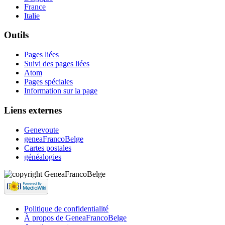
France
Italie
Outils
Pages liées
Suivi des pages liées
Atom
Pages spéciales
Information sur la page
Liens externes
Genevoute
geneaFrancoBelge
Cartes postales
généalogies
Politique de confidentialité
À propos de GeneaFrancoBelge