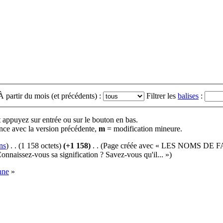
À partir du mois (et précédents) :
Filtrer les
balises
:
t appuyez sur entrée ou sur le bouton en bas.
nce avec la version précédente,
m
= modification mineure.
ns
)
‎
. .
(1 158 octets)
(+1 158)
‎
. .
(Page créée avec « LES NOMS 
onnaissez-vous sa signification ? Savez-vous qu'il... »)
nne
»