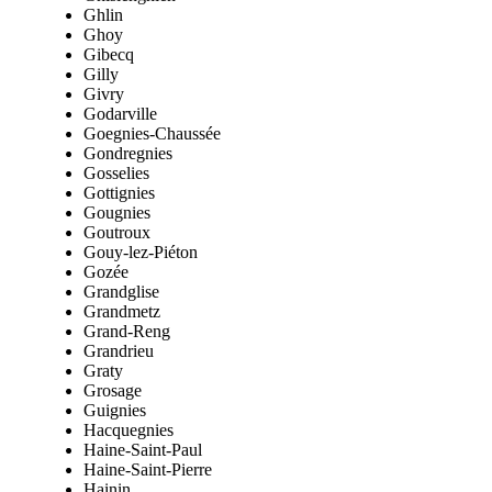
Ghlin
Ghoy
Gibecq
Gilly
Givry
Godarville
Goegnies-Chaussée
Gondregnies
Gosselies
Gottignies
Gougnies
Goutroux
Gouy-lez-Piéton
Gozée
Grandglise
Grandmetz
Grand-Reng
Grandrieu
Graty
Grosage
Guignies
Hacquegnies
Haine-Saint-Paul
Haine-Saint-Pierre
Hainin