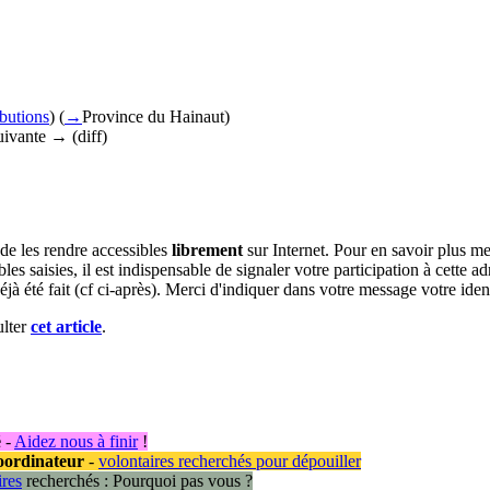
ibutions
)
(
→
Province du Hainaut
)
suivante → (diff)
 de les rendre accessibles
librement
sur Internet. Pour en savoir plus me
bles saisies, il est indispensable de signaler votre participation à cette a
éjà été fait (cf ci-après). Merci d'indiquer dans votre message votre ide
ulter
cet article
.
é
-
Aidez nous à finir
!
oordinateur
-
volontaires recherchés pour dépouiller
ires
recherchés : Pourquoi pas vous ?