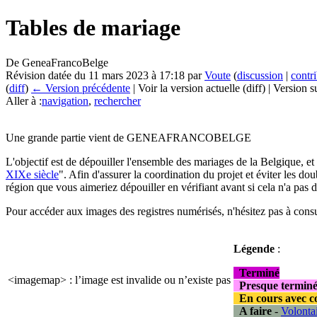
Tables de mariage
De GeneaFrancoBelge
Révision datée du 11 mars 2023 à 17:18 par
Voute
(
discussion
|
contr
(
diff
)
← Version précédente
| Voir la version actuelle (diff) | Version 
Aller à :
navigation
,
rechercher
Une grande partie vient de GENEAFRANCOBELGE
L'objectif est de dépouiller l'ensemble des mariages de la Belgique, et
XIXe siècle
". Afin d'assurer la coordination du projet et éviter les dou
région que vous aimeriez dépouiller en vérifiant avant si cela n'a pas d
Pour accéder aux images des registres numérisés, n'hésitez pas à cons
Légende
:
Terminé
<imagemap> : l’image est invalide ou n’existe pas
Presque termin
En cours avec c
A faire
-
Volonta