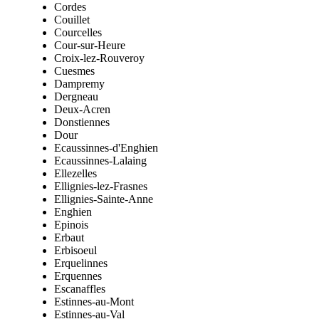
Cordes
Couillet
Courcelles
Cour-sur-Heure
Croix-lez-Rouveroy
Cuesmes
Dampremy
Dergneau
Deux-Acren
Donstiennes
Dour
Ecaussinnes-d'Enghien
Ecaussinnes-Lalaing
Ellezelles
Ellignies-lez-Frasnes
Ellignies-Sainte-Anne
Enghien
Epinois
Erbaut
Erbisoeul
Erquelinnes
Erquennes
Escanaffles
Estinnes-au-Mont
Estinnes-au-Val