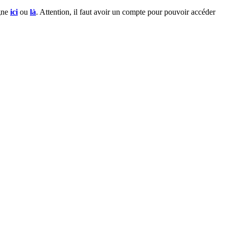
igne
ici
ou
là
. Attention, il faut avoir un compte pour pouvoir accéder