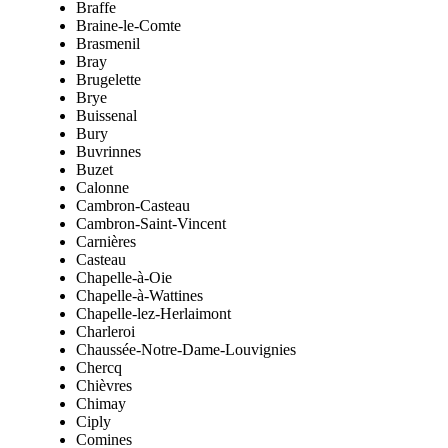
Braffe
Braine-le-Comte
Brasmenil
Bray
Brugelette
Brye
Buissenal
Bury
Buvrinnes
Buzet
Calonne
Cambron-Casteau
Cambron-Saint-Vincent
Carnières
Casteau
Chapelle-à-Oie
Chapelle-à-Wattines
Chapelle-lez-Herlaimont
Charleroi
Chaussée-Notre-Dame-Louvignies
Chercq
Chièvres
Chimay
Ciply
Comines