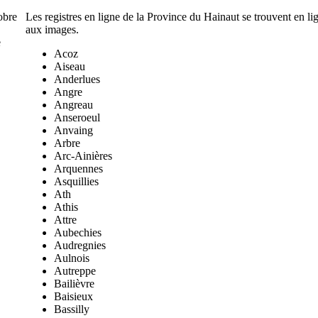
obre
Les registres en ligne de la Province du Hainaut se trouvent en l
aux images.
e
Acoz
Aiseau
Anderlues
Angre
Angreau
Anseroeul
Anvaing
Arbre
Arc-Ainières
Arquennes
Asquillies
Ath
Athis
Attre
Aubechies
Audregnies
Aulnois
Autreppe
Bailièvre
Baisieux
Bassilly