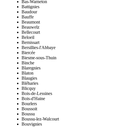
Bas-Warneton
Battignies
Baudour
Bauffe
Beaumont
Beauwelz
Bellecourt
Beloeil
Bernissart
Bersillies-l'Abbaye
Biercée
Biesme-sous-Thuin
Binche
Blaregnies
Blaton
Blaugies
Bléharies
Blicquy
Bois-de-Lessines
Bois-d'Haine
Bourlers
Boussoit
Boussu
Boussu-lez-Walcourt
Bouvignies