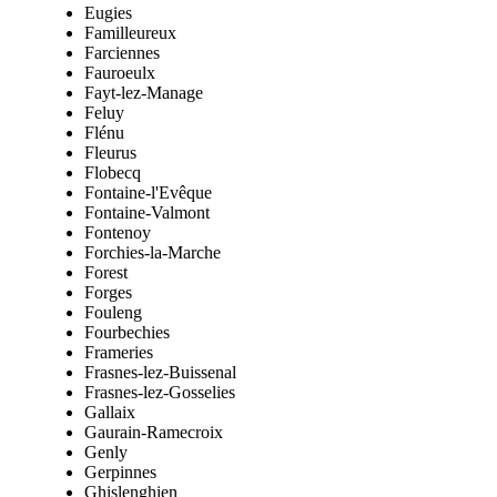
Eugies
Familleureux
Farciennes
Fauroeulx
Fayt-lez-Manage
Feluy
Flénu
Fleurus
Flobecq
Fontaine-l'Evêque
Fontaine-Valmont
Fontenoy
Forchies-la-Marche
Forest
Forges
Fouleng
Fourbechies
Frameries
Frasnes-lez-Buissenal
Frasnes-lez-Gosselies
Gallaix
Gaurain-Ramecroix
Genly
Gerpinnes
Ghislenghien