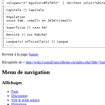
Revenir à la page
Suisse
.
Récupérée de «
http://wiki.GeneaFrancoBelge.eu/index.php?title=Sui
Menu de navigation
Affichages
Page
Discussion
Voir le texte source
Historique