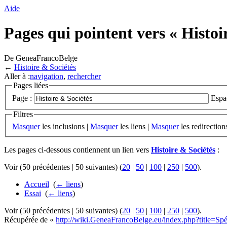
Aide
Pages qui pointent vers « Histoi
De GeneaFrancoBelge
←
Histoire & Sociétés
Aller à :
navigation
,
rechercher
Pages liées
Page :
Espa
Filtres
Masquer
les inclusions |
Masquer
les liens |
Masquer
les redirection
Les pages ci-dessous contiennent un lien vers
Histoire & Sociétés
:
Voir (50 précédentes | 50 suivantes) (
20
|
50
|
100
|
250
|
500
).
Accueil
‎
(
← liens
)
Essai
‎
(
← liens
)
Voir (50 précédentes | 50 suivantes) (
20
|
50
|
100
|
250
|
500
).
Récupérée de «
http://wiki.GeneaFrancoBelge.eu/index.php?title=Spé