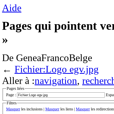
Aide
Pages qui pointent ve
»
De GeneaFrancoBelge
←
Fichier:Logo egv.jpg
Aller à :
navigation
,
recherc
Pages liées
Page :
Espa
Filtres
Masquer
les inclusions |
Masquer
les liens |
Masquer
les redirection