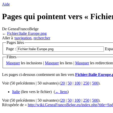
Aide
Pages qui pointent vers « Fichie
De GeneaFrancoBelge
←
Fichier:Italie Europe.png
Aller à :
navigation
,
rechercher
Pages liées
Page :
Espa
Filtres
Masquer
les inclusions |
Masquer
les liens |
Masquer
les redirection
Les pages ci-dessous contiennent un lien vers
Fichier:Italie Europe
Voir (50 précédentes | 50 suivantes) (
20
|
50
|
100
|
250
|
500
).
Italie
(lien vers le fichier) ‎
(
← liens
)
Voir (50 précédentes | 50 suivantes) (
20
|
50
|
100
|
250
|
500
).
Récupérée de «
http://wiki.GeneaFrancoBelge.eu/index.php?title=Spéc