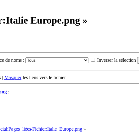
r:Italie Europe.png »
ce de noms :
Inverser la sélection
s |
Masquer
les liens vers le fichier
.png
:
ial:Pages_liées/Fichier:Italie_Europe.png
»