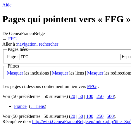
Aide
Pages qui pointent vers « FFG »
De GeneaFrancoBelge
←
FFG
Aller à :
navigation
,
rechercher
Pages liées
Page :
Espa
Filtres
Masquer
les inclusions |
Masquer
les liens |
Masquer
les redirection
Les pages ci-dessous contiennent un lien vers
FFG
:
Voir (50 précédentes | 50 suivantes) (
20
|
50
|
100
|
250
|
500
).
France
‎
(
← liens
)
Voir (50 précédentes | 50 suivantes) (
20
|
50
|
100
|
250
|
500
).
Récupérée de «
http://wiki.GeneaFrancoBelge.eu/index.php?title=Sp