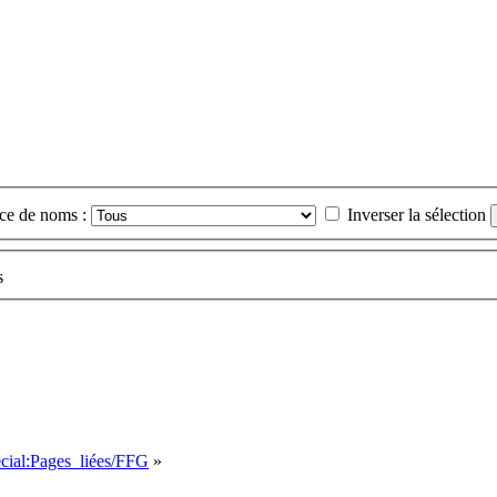
ce de noms :
Inverser la sélection
s
écial:Pages_liées/FFG
»