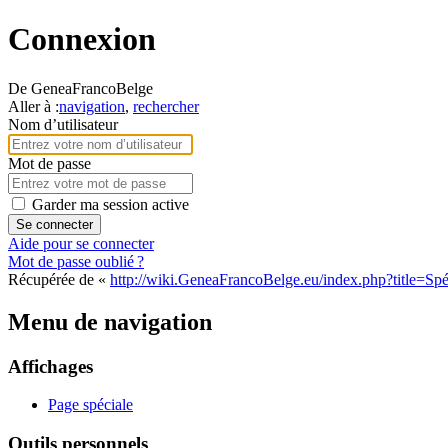
Connexion
De GeneaFrancoBelge
Aller à :
navigation
,
rechercher
Nom d’utilisateur
Mot de passe
Garder ma session active
Se connecter
Aide pour se connecter
Mot de passe oublié ?
Récupérée de «
http://wiki.GeneaFrancoBelge.eu/index.php?title=Sp
Menu de navigation
Affichages
Page spéciale
Outils personnels