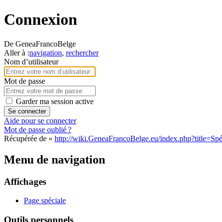
Connexion
De GeneaFrancoBelge
Aller à :
navigation
,
rechercher
Nom d’utilisateur
Mot de passe
Garder ma session active
Se connecter
Aide pour se connecter
Mot de passe oublié ?
Récupérée de «
http://wiki.GeneaFrancoBelge.eu/index.php?title=Sp
Menu de navigation
Affichages
Page spéciale
Outils personnels