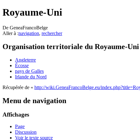
Royaume-Uni
De GeneaFrancoBelge
Aller à :
navigation
,
rechercher
Organisation territoriale du Royaume-Uni
Angleterre
Écosse
pays de Galles
Irlande du Nord
Récupérée de «
http://wiki.GeneaFrancoBelge.eu/index.php?title=
Menu de navigation
Affichages
Page
Discussion
Voir le texte source