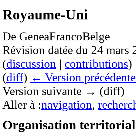
Royaume-Uni
De GeneaFrancoBelge
Révision datée du 24 mars 
(
discussion
|
contributions
)
(
diff
)
← Version précédente
Version suivante → (diff)
Aller à :
navigation
,
recherc
Organisation territori