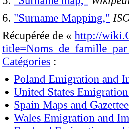
5.
"Surname map,"
Wikiped
6.
"Surname Mapping,"
IS
Récupérée de «
http://wiki
title=Noms_de_famille_pa
Catégories
:
Poland Emigration and I
United States Emigratio
Spain Maps and Gazettee
Wales Emigration and Im