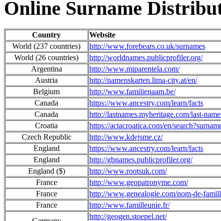
Online Surname Distribu
Country
Website
World (237 countries)
http://www.forebears.co.uk/surnames
World (26 countries)
http://worldnames.publicprofiler.org/
Argentina
http://www.miparentela.com/
Austria
http://namenskarten.lima-city.at/en/
Belgium
http://www.familienaam.be/
Canada
https://www.ancestry.com/learn/facts
Canada
http://lastnames.myheritage.com/last-name
Croatia
https://actacroatica.com/en/search?surna
Czech Republic
http://www.kdejsme.cz/
England
https://www.ancestry.com/learn/facts
England
http://gbnames.publicprofiler.org/
England ($)
http://www.rootsuk.com/
France
http://www.geopatronyme.com/
France
http://www.genealogie.com/nom-de-famill
France
http://www.familleunie.fr/
http://geogen.stoepel.net/
Germany