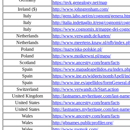
https://nvk.genealogy.net/map
Ireland ($)
http://www.johngrenham.com/
Italy
http://gens.labo.net/en/cognomi/genera.ht
Italy
http://italia.indettaglio.it/eng/cognomi/co
Italy
https://www.cognomix.it/mappe-dei-cognom
Netherlands
http://www.verwandt.de/karten/
Netherlands
http://www.meertens.knaw.nl/nfb/index.p
Poland
https://nazwiska-polskie.pl/
Poland
http://www.moikrewni.pl/mapa/
Scotland
https://www.ancestry.com/learn/facts
Spain
https://www.mapadeapellidos.eu/index.ph
Spain
https://www.ine.es/widgets/nombApell/in
Spain
http://www.ine.es/apellidos/formGeneral.
Switzerland
http://www.verwandt.ch/Start.action
United Kingdom
http://lastnames.myheritage.com/last-name
United States
https://www.ancestry.com/learn/facts
United States
http://lastnames.myheritage.com/last-name
Wales
https://www.ancestry.com/learn/facts
Wales
http://gbnames.publicprofiler.org/
Wales
http://www.rootsuk.com/