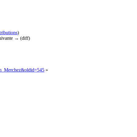
tributions
)
suivante → (diff)
Jean_Merchez&oldid=545
»