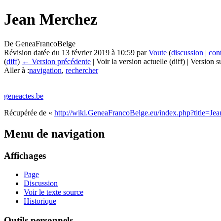
Jean Merchez
De GeneaFrancoBelge
Révision datée du 13 février 2019 à 10:59 par
Voute
(
discussion
|
con
(
diff
)
← Version précédente
| Voir la version actuelle (diff) | Version 
Aller à :
navigation
,
rechercher
geneactes.be
Récupérée de «
http://wiki.GeneaFrancoBelge.eu/index.php?title=
Menu de navigation
Affichages
Page
Discussion
Voir le texte source
Historique
Outils personnels