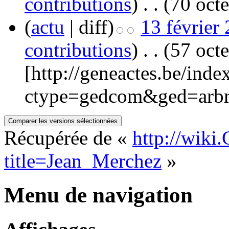
contributions
)
‎
. .
(70 octe
(
actu
| diff)
13 février
contributions
)
‎
. .
(57 octe
[http://geneactes.be/inde
ctype=gedcom&ged=arbr
Récupérée de «
http://wiki
title=Jean_Merchez
»
Menu de navigation