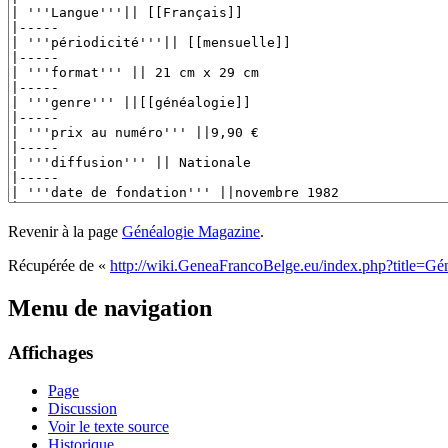
Revenir à la page
Généalogie Magazine
.
Récupérée de «
http://wiki.GeneaFrancoBelge.eu/index.php?title=G
Menu de navigation
Affichages
Page
Discussion
Voir le texte source
Historique