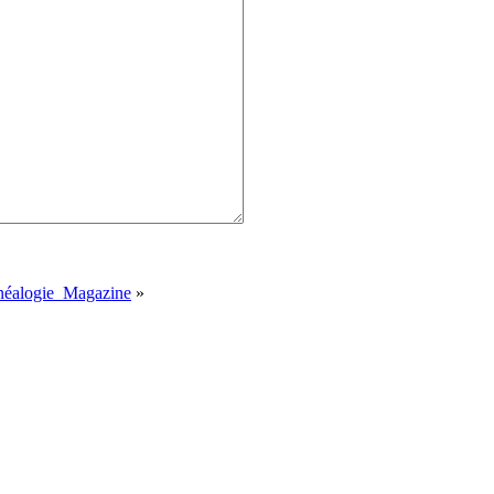
énéalogie_Magazine
»