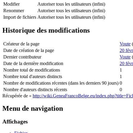
Modifier
Autoriser tous les utilisateurs (infini)
Renommer
Autoriser tous les utilisateurs (infini)
Import de fichiers
Autoriser tous les utilisateurs (infini)
Historique des modifications
Créateur de la page
Voute
Date de création de la page
20 fév
Dernier contributeur
Voute
Date de la dernière modification
20 fév
Nombre total de modifications
1
Nombre total d'auteurs distincts
1
Nombre de modifications récentes (dans les derniers 90 jours)
0
Nombre d'auteurs distincts récents
0
Récupérée de «
http://wiki.GeneaFrancoBelge.eu/index.php?title=F
Menu de navigation
Affichages