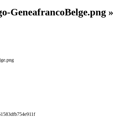
ogo-GeneafrancoBelge.png »
lge.png
61583dfb754e911f