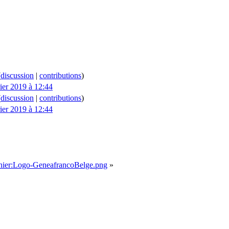
(
discussion
|
contributions
)
rier 2019 à 12:44
(
discussion
|
contributions
)
rier 2019 à 12:44
ichier:Logo-GeneafrancoBelge.png
»