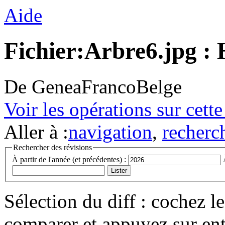
Aide
Fichier:Arbre6.jpg : 
De GeneaFrancoBelge
Voir les opérations sur cett
Aller à :
navigation
,
recherc
Rechercher des révisions
À partir de l'année (et précédentes) :
Sélection du diff : cochez l
comparer et appuyez sur ent