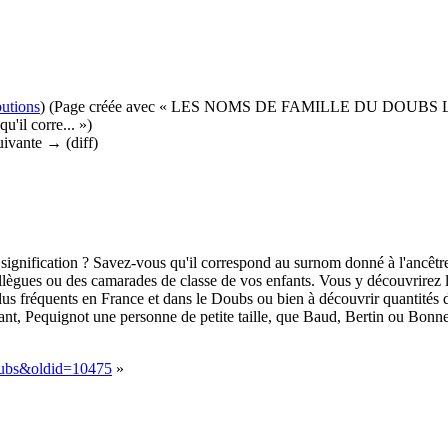
butions
)
(Page créée avec « LES NOMS DE FAMILLE DU DOUBS L
u'il corre... »)
suivante → (diff)
 signification ? Savez-vous qu'il correspond au surnom donné à l'ancêtre
llègues ou des camarades de classe de vos enfants. Vous y découvrirez le
s fréquents en France et dans le Doubs ou bien à découvrir quantités d'
t, Pequignot une personne de petite taille, que Baud, Bertin ou Bonne
Doubs&oldid=10475
»