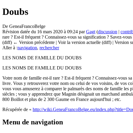
Doubs
De GeneaFrancoBelge
Révision datée du 16 mars 2020 à 09:24 par
Gagt
(
discussion
|
contri
rare ? Est-il fréquent ? Connaissez-vous sa signification ? Savez-vous q
(diff) ← Version précédente | Voir la version actuelle (diff) | Version 
Aller à :
navigation
,
rechercher
LES NOMS DE FAMILLE DU DOUBS
LES NOMS DE FAMILLE DU DOUBS
Votre nom de famille est-il rare ? Est-il fréquent ? Connaissez-vous sa
livre. Vous y retrouverez votre nom ou celui de vos voisins, de vos co
vous vous amuserez à comparer le palmarès des noms de famille les plu
siècles ; vous y apprendrez que Magnin désignait un marchand ambulan
800 Boillot et plus de 2 300 Gaume en France aujourd'hui ; etc.
Récupérée de «
http://wiki.GeneaFrancoBelge.eu/index.php?title=
Menu de navigation