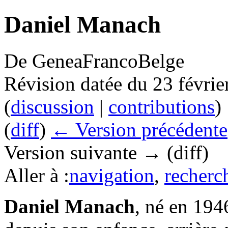
Daniel Manach
De GeneaFrancoBelge
Révision datée du 23 févri
(
discussion
|
contributions
)
(
diff
)
← Version précédente
Version suivante → (diff)
Aller à :
navigation
,
recherc
Daniel Manach
, né en 194