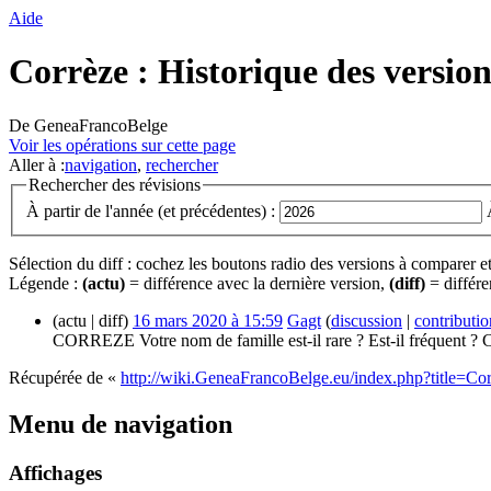
Aide
Corrèze : Historique des version
De GeneaFrancoBelge
Voir les opérations sur cette page
Aller à :
navigation
,
rechercher
Rechercher des révisions
À partir de l'année (et précédentes) :
Sélection du diff : cochez les boutons radio des versions à comparer e
Légende :
(actu)
= différence avec la dernière version,
(diff)
= différe
(actu | diff)
16 mars 2020 à 15:59
‎
Gagt
(
discussion
|
contributio
CORREZE Votre nom de famille est-il rare ? Est-il fréquent ? C
Récupérée de «
http://wiki.GeneaFrancoBelge.eu/index.php?title=Co
Menu de navigation
Affichages