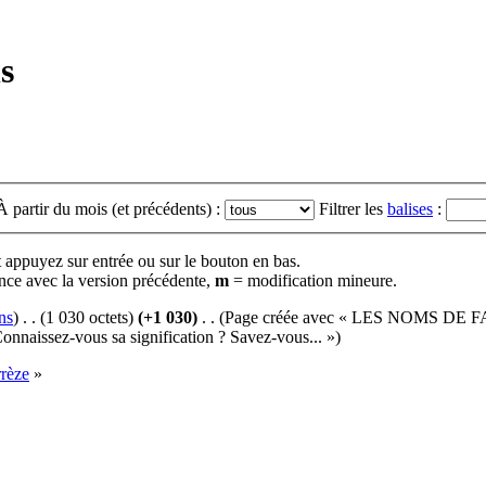
s
À partir du mois (et précédents) :
Filtrer les
balises
:
t appuyez sur entrée ou sur le bouton en bas.
nce avec la version précédente,
m
= modification mineure.
ns
)
‎
. .
(1 030 octets)
(+1 030)
‎
. .
(Page créée avec « LES NOMS 
onnaissez-vous sa signification ? Savez-vous... »)
rrèze
»