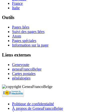
France
Italie
Outils
Pages liées
Suivi des pages liées
Atom
Pages spéciales
Information sur la page
Liens externes
Genevoute
geneaFrancoBelge
Cartes postales
généalogies
Politique de confidentialité
À propos de GeneaFrancoBelge